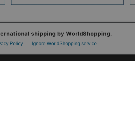
ご利用ガイド
ABOUT US
ご利用ガイド
会社概要
お問い合わせ
特定商取引法に基づく表記
お支払い方法について
ご利用規約
配送・送料について
個人情報保護方針
返品・交換について
法人のお客様へ
global shipping