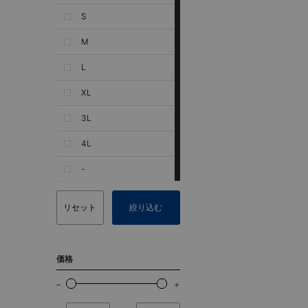
S
M
L
XL
3L
4L
-
リセット
絞り込む
価格