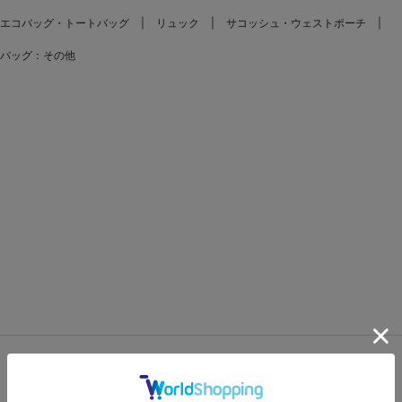
エコバッグ・トートバッグ
リュック
サコッシュ・ウェストポーチ
バッグ：その他
FEATURES
特集