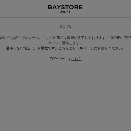
Sorry
誠に申し訳ございません。こちらの商品は販売が終了しております。10秒後にTOP
ページに遷移します。
遷移しない場合は、お手数ですがこちらよりTOPページにお戻りください。
TOPページは
こちら