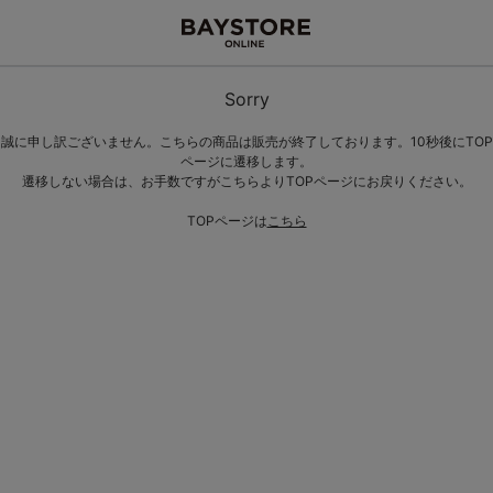
Sorry
誠に申し訳ございません。こちらの商品は販売が終了しております。10秒後にTOP
ページに遷移します。
遷移しない場合は、お手数ですがこちらよりTOPページにお戻りください。
TOPページは
こちら