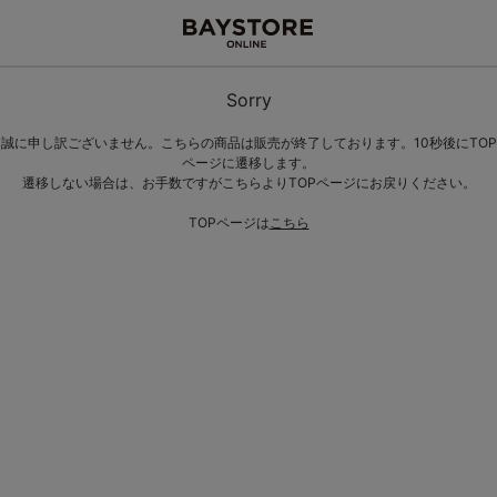
Sorry
誠に申し訳ございません。こちらの商品は販売が終了しております。10秒後にTOP
ページに遷移します。
遷移しない場合は、お手数ですがこちらよりTOPページにお戻りください。
TOPページは
こちら