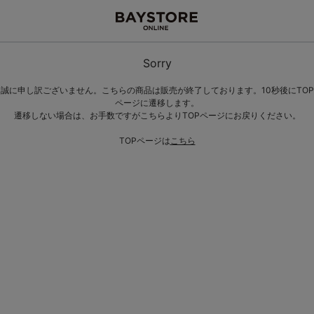
Sorry
誠に申し訳ございません。こちらの商品は販売が終了しております。10秒後にTOP
ページに遷移します。
遷移しない場合は、お手数ですがこちらよりTOPページにお戻りください。
TOPページは
こちら