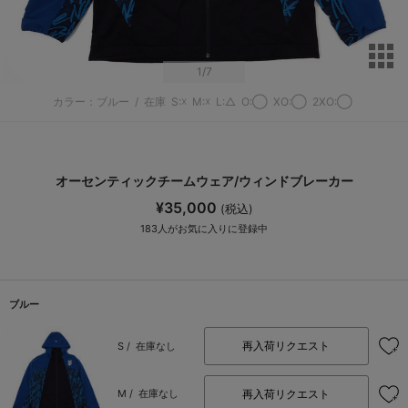
サ
1
/7
カラー：ブルー
/
在庫
S:☓
M:☓
L:△
O:◯
XO:◯
2XO:◯
オーセンティックチームウェア/ウィンドブレーカー
¥35,000
(税込)
183
人がお気に入りに登録中
ブルー
再入荷リクエスト
S /
在庫なし
再入荷リクエスト
M /
在庫なし