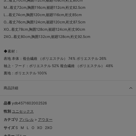
S...着丈70cm,胸囲112cm,裾廻108cm,裄丈80cm
M...着丈72cm,胸囲116cm,裾廻112cm,裄丈82.5cm
L...着丈74cm,胸囲120cm,裾廻116cm,裄丈85cm
O...着丈76cm,胸囲124cm,裾廻120cm,裄丈87.5cm
XO...着丈78cm,胸囲128cm,裾廻124cm,裄丈90cm
2XO...着丈80cm,胸囲132cm,裾廻128cm,裄丈92.5cm
◆素材：
表地 本体：複合繊維 （ポリエステル） 74% ポリエステル 26%
袖上・フード：ポリエステル 52% 複合繊維 （ポリエステル） 48%
裏地：ポリエステル 100%
商品詳細
品番
ydb4571602002526
性別
ユニセックス
カテゴリ
アパレル
>
アウター
サイズ
S
M
L
O
XO
2XO
カラー
ブルー