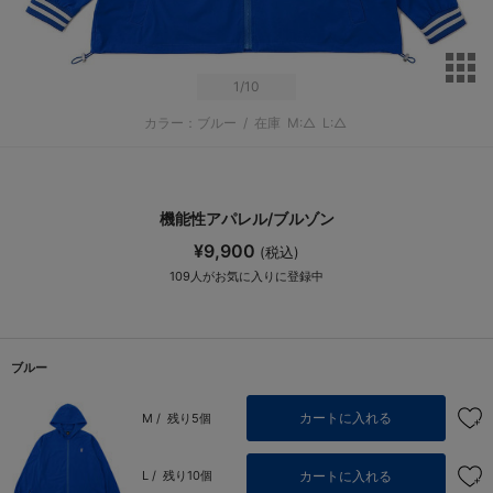
サ
1
/10
カラー：ブルー
/
在庫
M:△
L:△
機能性アパレル/ブルゾン
¥9,900
(税込)
109
人がお気に入りに登録中
ブルー
カートに入れる
M /
残り5個
カートに入れる
L /
残り10個