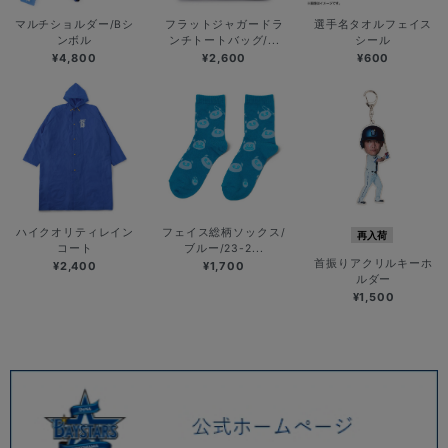
マルチショルダー/Bシ
フラットジャガードラ
選手名タオルフェイス
ンボル
ンチトートバッグ/...
シール
¥4,800
¥2,600
¥600
ハイクオリティレイン
フェイス総柄ソックス/
再入荷
コート
ブルー/23-2...
首振りアクリルキーホ
¥2,400
¥1,700
ルダー
¥1,500