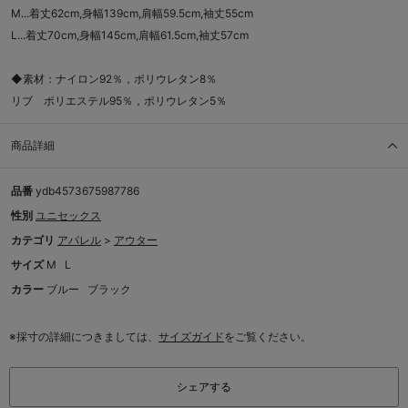
M...着丈62cm,身幅139cm,肩幅59.5cm,袖丈55cm
L...着丈70cm,身幅145cm,肩幅61.5cm,袖丈57cm
◆素材：ナイロン92％，ポリウレタン8％
リブ ポリエステル95％，ポリウレタン5％
商品詳細
品番
ydb4573675987786
性別
ユニセックス
カテゴリ
アパレル
>
アウター
サイズ
M
L
カラー
ブルー
ブラック
※採寸の詳細につきましては、
サイズガイド
をご覧ください。
シェアする