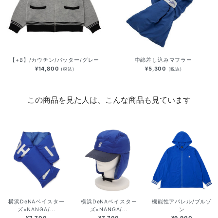
【+B】/カウチン/バッター/グレー
中綿差し込みマフラー
¥14,800
¥5,300
(税込)
(税込)
この商品を見た人は、こんな商品も見ています
横浜DeNAベイスター
横浜DeNAベイスター
機能性アパレル/ブルゾ
ズ×NANGA/...
ズ×NANGA/...
ン
¥7,700
¥7,700
¥9,900