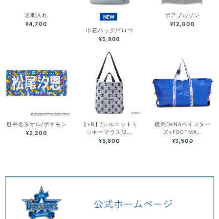
名刺入れ
ボアブルゾン
NEW
¥4,700
¥12,000
巾着バッグ/Yロゴ
¥5,800
選手名タオル/ポケモン
【+B】/シルエットミ
横浜DeNAベイスター
ッキーマウス/2...
ズ×FOOTMA...
¥2,200
¥5,800
¥3,500