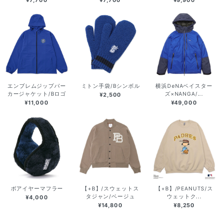
エンブレムジップパー
ミトン手袋/Bシンボル
横浜DeNAベイスター
カージャケット/Bロゴ
ズ×NANGA/...
¥2,500
¥11,000
¥49,000
ボアイヤーマフラー
【+B】/スウェットス
【+B】/PEANUTS/ス
タジャン/ベージュ
ウェットク...
¥4,000
¥14,800
¥8,250