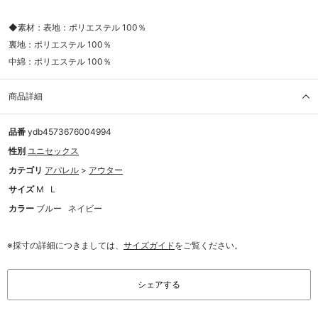
◆素材：表地：ポリエステル 100％
裏地：ポリエステル 100％
中綿：ポリエステル 100％
商品詳細
品番
ydb4573676004994
性別
ユニセックス
カテゴリ
アパレル
>
アウター
サイズ
M
L
カラー
ブルー
ネイビー
※採寸の詳細につきましては、
サイズガイド
をご覧ください。
シェアする