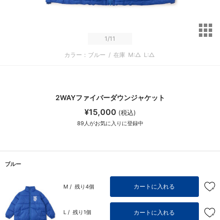
サ
1
/11
カラー：ブルー
/
在庫
M:△
L:△
2WAYファイバーダウンジャケット
¥15,000
(税込)
89
人がお気に入りに登録中
ブルー
カートに入れる
M /
残り4個
カートに入れる
L /
残り1個