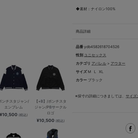
◆素材：ナイロン100%
商品詳細
品番
ydb4582618704526
性別
ユニセックス
カテゴリ
アパレル
>
アウター
サイズ
M
L
XL
カラー
ブラック
※採寸の詳細につきましては、
サイズ
ポンチスタジャン/
【+B】/ポンチスタ
エンブレム
ジャン/PBサークル
ロゴ
¥10,500
(税込)
¥10,500
(税込)