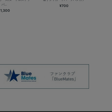
パ...
¥700
¥1,300