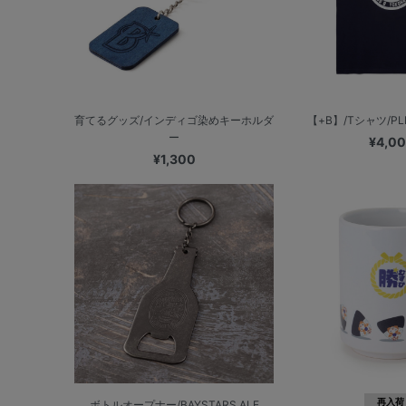
育てるグッズ/インディゴ染めキーホルダ
【+B】/Tシャツ/P
ー
¥4,0
¥1,300
再入荷
ボトルオープナー/BAYSTARS ALE