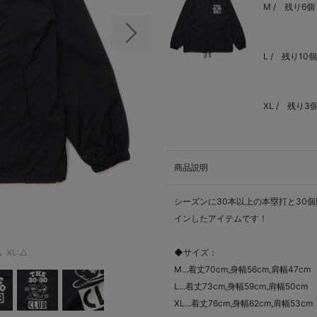
M /
残り6個
次の画像
L /
残り10個
XL /
残り3
商品説明
シーズンに30本以上の本塁打と30個
インしたアイテムです！
△
XL:△
◆サイズ：
M...着丈70cm,身幅56cm,肩幅47cm
L...着丈73cm,身幅59cm,肩幅50cm
XL...着丈76cm,身幅62cm,肩幅53cm