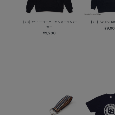
【+B】/ニューヨーク・ヤンキース/パー
【+B】/WOLVERIN
カー
¥9,9
¥9,200