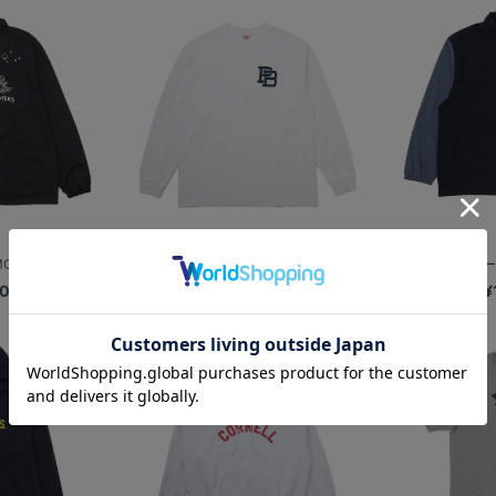
NSTER/...
【+B】/ロングTシャツ/PLBロゴ
【+B】/2ト
00
¥5,000
¥