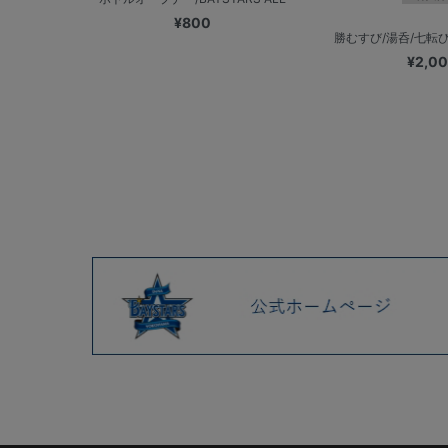
¥800
勝むすび/湯呑/七転び八
¥2,0