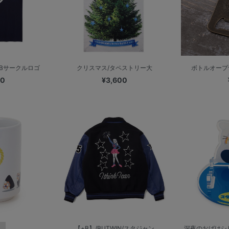
LBサークルロゴ
クリスマス/タペストリー大
ボトルオープナー/
00
¥3,600
【+B】/BUTWIN/スタジャン
深夜のおばけシ