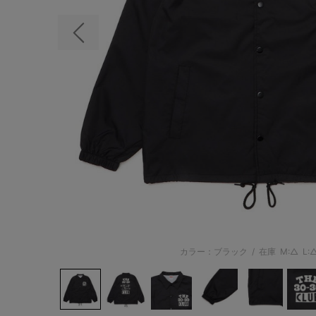
前の画像
カラー：ブラック
/
在庫
M:△
L: