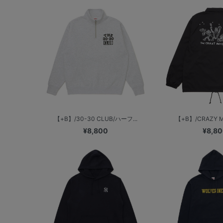
【+B】/30-30 CLUB/ハーフ...
【+B】/CRAZY MO
¥8,800
¥8,8