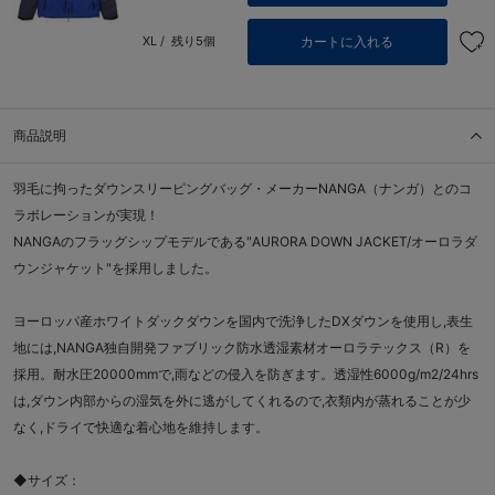
カートに入れる
XL /
残り5個
商品説明
羽毛に拘ったダウンスリーピングバッグ・メーカーNANGA（ナンガ）とのコ
ラボレーションが実現！
NANGAのフラッグシップモデルである"AURORA DOWN JACKET/オーロラダ
ウンジャケット"を採用しました。
ヨーロッパ産ホワイトダックダウンを国内で洗浄したDXダウンを使用し,表生
地には,NANGA独自開発ファブリック防水透湿素材オーロラテックス（R）を
採用。耐水圧20000mmで,雨などの侵入を防ぎます。透湿性6000g/m2/24hrs
は,ダウン内部からの湿気を外に逃がしてくれるので,衣類内が蒸れることが少
なく,ドライで快適な着心地を維持します。
◆サイズ：