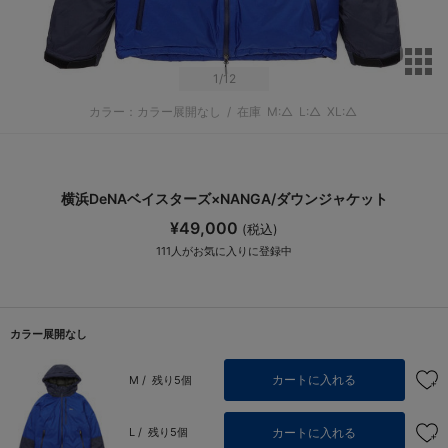
サ
1
/12
カラー：カラー展開なし
/
在庫
M:△
L:△
XL:△
横浜DeNAベイスターズ×NANGA/ダウンジャケット
¥49,000
(税込)
111
人がお気に入りに登録中
カラー展開なし
カートに入れる
M /
残り5個
カートに入れる
L /
残り5個