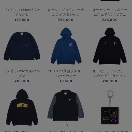
【+B】/Jackman/ワッ
レーシングコア/コーデ
オーセンティックチー
フルポロ
ュロイスタジャン
ムウェア/スタジア...
¥19,800
¥24,000
¥44,000
【+B】/2WAY中綿ブル
YDBロゴ/厚盛プルオー
オーセンティックチー
ゾン
バーパーカー
ムウェア/リラック...
¥18,000
¥7,500
¥18,000