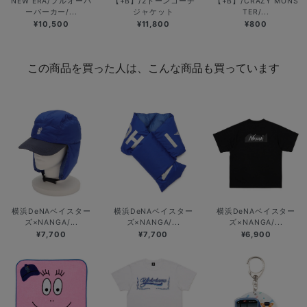
NEW ERA/プルオーバ
【+B】/2トーンコーチ
【+B】/CRAZY MONS
ーパーカー/...
ジャケット
TER/...
¥10,500
¥11,800
¥800
この商品を買った人は、こんな商品も買っています
横浜DeNAベイスター
横浜DeNAベイスター
横浜DeNAベイスター
ズ×NANGA/...
ズ×NANGA/...
ズ×NANGA/...
¥7,700
¥7,700
¥6,900