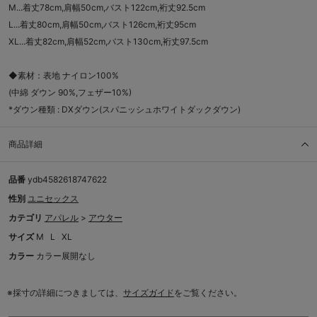
M...着丈78cm,肩幅50cm,バスト122cm,裄丈92.5cm
L...着丈80cm,肩幅50cm,バスト126cm,裄丈95cm
XL...着丈82cm,肩幅52cm,バスト130cm,裄丈97.5cm
◆素材：表地 ナイロン100%
(中綿 ダウン 90%,フェザー10%)
*ダウン種類 : DXダウン(スパニッシュホワイトダックダウン)
商品詳細
品番
ydb4582618747622
性別
ユニセックス
カテゴリ
アパレル
>
アウター
サイズ
M
L
XL
カラー
カラー展開なし
※採寸の詳細につきましては、
サイズガイド
をご覧ください。