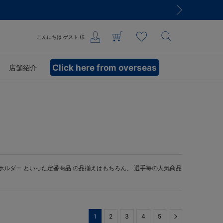
こんにちは
ゲスト
様
Click here from overseas
店舗紹介
ホルダー
といった定番商品 の品揃えはもちろん、 選手毎の人気商品
1
2
3
4
5
Next