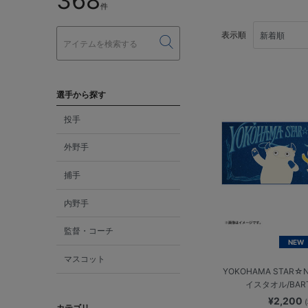
368
件
表示順
選手から探す
投手
外野手
捕手
内野手
監督・コーチ
NEW
マスコット
YOKOHAMA STAR☆N
イスタオル/BAR
¥2,200
カテゴリ