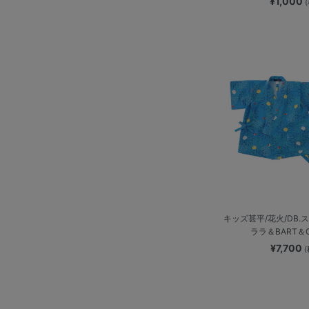
¥1,000
キッズ甚平/花火/DB.
ララ＆BART＆C
¥7,700