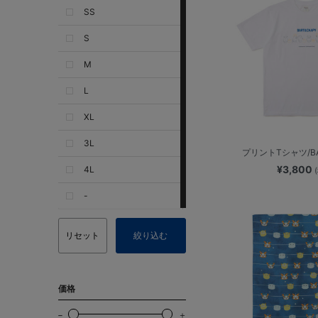
SS
S
M
L
XL
3L
プリントTシャツ/BA
¥3,800
4L
-
リセット
絞り込む
価格