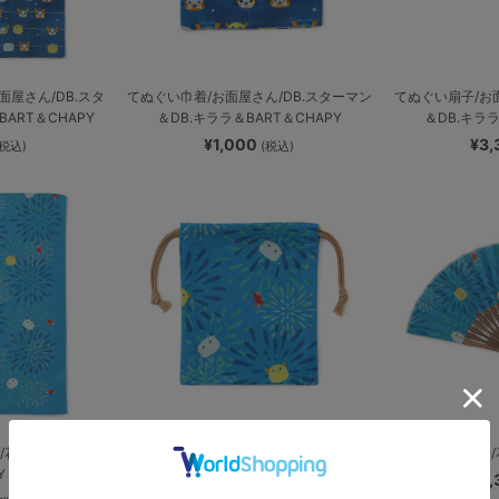
屋さん/DB.スタ
てぬぐい巾着/お面屋さん/DB.スターマン
てぬぐい扇子/お
ART＆CHAPY
＆DB.キララ＆BART＆CHAPY
＆DB.キララ
¥1,000
¥3
(税込)
(税込)
花火/BART＆
てぬぐい巾着/花火/BART＆CHAPY
てぬぐい扇子/花
Y
¥1,000
¥3
(税込)