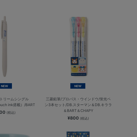
NEW
NEW
トリームシングル
三菱鉛筆/プロパス・ウインドウ/蛍光ペ
touch ink搭載）/BART
ン3本セット/DB.スターマン＆DB.キララ
＆BART＆CHAPY
800
(税込)
¥800
(税込)