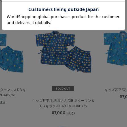
(税込)
SOLD OUT
スターマン＆DB.キ
キッズ甚平/花火
HAPY/M
¥7
キッズ甚平/お面屋さん/DB.スターマン＆
(税込)
DB.キララ＆BART＆CHAPY/S
¥7,000
(税込)