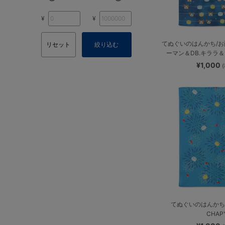
¥
¥
てぬぐいのはんかち/お面
リセット
絞り込む
ーマン＆DB.キララ＆B
¥1,000
てぬぐいのはんかち/
CHAP