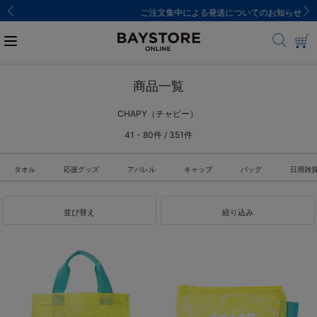
ご注文集中による発送についてのお知らせ
商品一覧
CHAPY（チャピー）
41 - 80件 / 351件
タオル
応援グッズ
アパレル
キャップ
バッグ
日用雑
並び替え
絞り込み