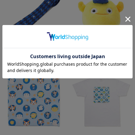
シルクネクタイ/アーガイル柄/BART
【10日間前後お届け】キャップマス
＆CHAPY
コットぬいぐるみ/CHAPY
¥7,000
¥2,000
(税込)
(税込)