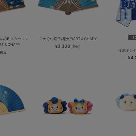
S
/DB.スターマン
てぬぐい扇子/花火/BART＆CHAPY
RT＆CHAPY
¥3,300
(税込)
冷感ポンチ
(税込)
¥4