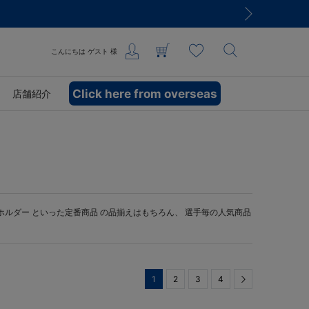
こんにちは
ゲスト
様
Click here from overseas
店舗紹介
ホルダー
といった定番商品 の品揃えはもちろん、 選手毎の人気商品
1
2
3
4
Next