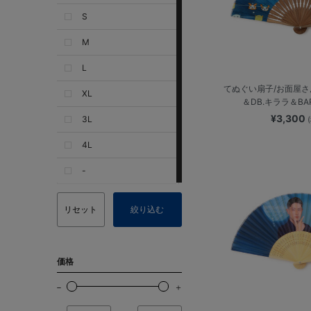
S
M
L
てぬぐい扇子/お面屋さん
XL
＆DB.キララ＆BA
¥3,300
3L
4L
-
リセット
絞り込む
価格