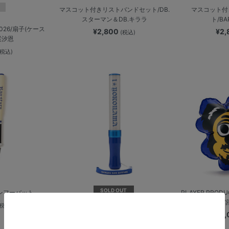
マスコット付きリストバンドセット/DB.
マスコット付
スターマン＆DB.キララ
ト/BA
2026/扇子(ケース
¥2,800
¥2
(税込)
松尾汐恩
(税込)
SOLD OUT
/カンフーバット
PLAYER PRODU
(税込)
B☆Memories/ペンライト
¥2
¥2,500
(税込)