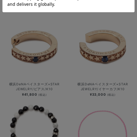
グネチャーリング/Bロゴ
ルバーコインネックレス/Bロゴ
¥41,000
¥36,000
(税込)
(税込)
横浜DeNAベイスターズ×STAR
横浜DeNAベイスターズ×STAR
JEWELRY/ピアス/K10
JEWELRY/イヤーカフ/K10
¥41,800
¥33,000
(税込)
(税込)