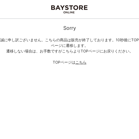
Sorry
誠に申し訳ございません。こちらの商品は販売が終了しております。10秒後にTOP
ページに遷移します。
遷移しない場合は、お手数ですがこちらよりTOPページにお戻りください。
TOPページは
こちら