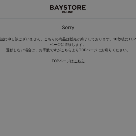
Sorry
誠に申し訳ございません。こちらの商品は販売が終了しております。10秒後にTOP
ページに遷移します。
遷移しない場合は、お手数ですがこちらよりTOPページにお戻りください。
TOPページは
こちら