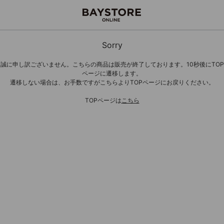
Sorry
誠に申し訳ございません。こちらの商品は販売が終了しております。10秒後にTOP
ページに遷移します。
遷移しない場合は、お手数ですがこちらよりTOPページにお戻りください。
TOPページは
こちら