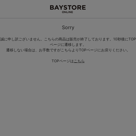
Sorry
誠に申し訳ございません。こちらの商品は販売が終了しております。10秒後にTOP
ページに遷移します。
遷移しない場合は、お手数ですがこちらよりTOPページにお戻りください。
TOPページは
こちら