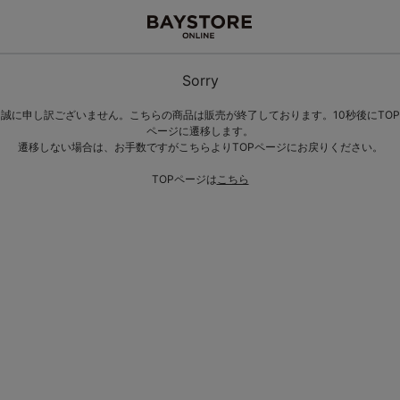
Sorry
誠に申し訳ございません。こちらの商品は販売が終了しております。10秒後にTOP
ページに遷移します。
遷移しない場合は、お手数ですがこちらよりTOPページにお戻りください。
TOPページは
こちら