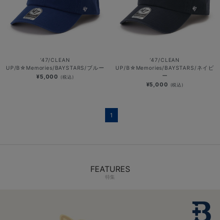
’47/CLEAN
’47/CLEAN
UP/B☆Memories/BAYSTARS/ブルー
UP/B☆Memories/BAYSTARS/ネイビ
ー
¥5,000
(税込)
¥5,000
(税込)
1
FEATURES
特集