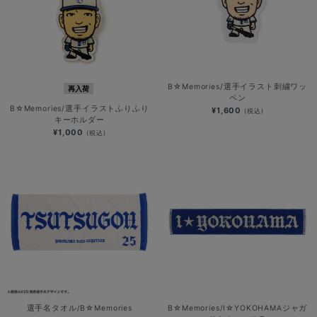
B☆Memories/選手イラスト刺繍ワッ
再入荷
ペン
B☆Memories/選手イラストふりふり
¥1,600
(税込)
キーホルダー
¥1,000
(税込)
選手名タオル/B☆Memories
B☆Memories/I☆YOKOHAMAジャガ