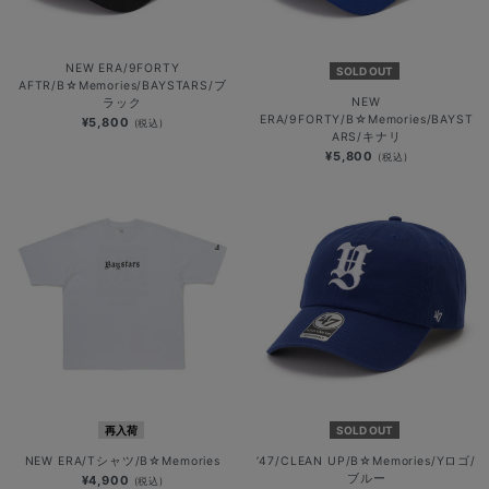
NEW ERA/9FORTY
SOLD OUT
AFTR/B☆Memories/BAYSTARS/ブ
NEW
ラック
ERA/9FORTY/B☆Memories/BAYST
¥5,800
(税込)
ARS/キナリ
¥5,800
(税込)
再入荷
SOLD OUT
NEW ERA/Tシャツ/B☆Memories
’47/CLEAN UP/B☆Memories/Yロゴ/
ブルー
¥4,900
(税込)