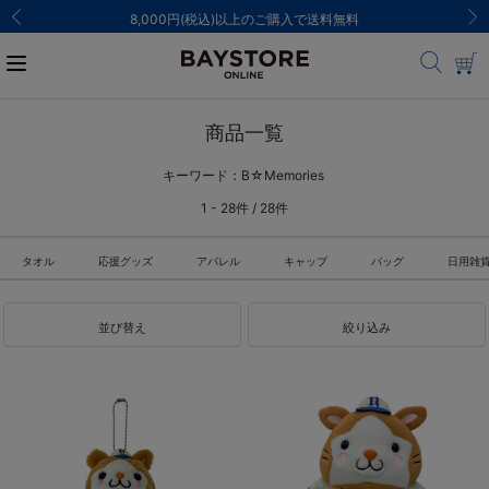
ご注文集中による発送についてのお知らせ
商品一覧
キーワード：B☆Memories
1 - 28件 / 28件
タオル
応援グッズ
アパレル
キャップ
バッグ
日用雑
並び替え
絞り込み