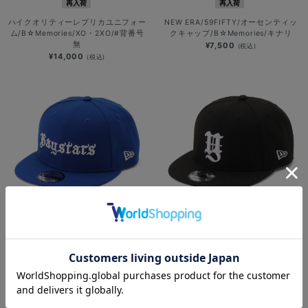
再入荷
再入荷
ハイクオリティーレプリカユニフォー
NEW ERA/59FIFTY/オーセンティッ
ム/B☆Memories/XO・2XO/#背番号
クキャップ/B☆Memories/キナリ
無
¥7,500
(税込)
¥14,000
(税込)
NEW
SOLD OUT
ERA/9FIFTY/B☆Memories/BAYSTA
NEW ERA/9FIFTY/B☆Memories/Y
RS/ブルー
ロゴ/ブラック
¥6,800
(税込)
¥6,800
(税込)