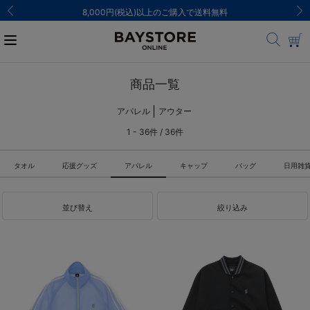
ご注文集中による発送についてのお知らせ
商品一覧
アパレル
アウター
1 - 36件 / 36件
タオル
応援グッズ
アパレル
キャップ
バッグ
日用雑
並び替え
絞り込み