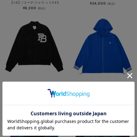
【+B】/コーチジャケット045
¥24,000
(税込)
¥8,200
(税込)
【+B】/スウェットスタジャン
機能性アパレル/ブルゾン
¥14,800
¥9,900
(税込)
(税込)