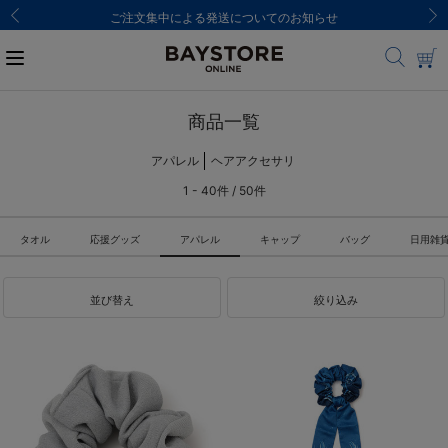
ご注文集中による発送についてのお知らせ
商品一覧
アパレル
ヘアアクセサリ
1 - 40件 / 50件
タオル
応援グッズ
アパレル
キャップ
バッグ
日用雑
並び替え
絞り込み