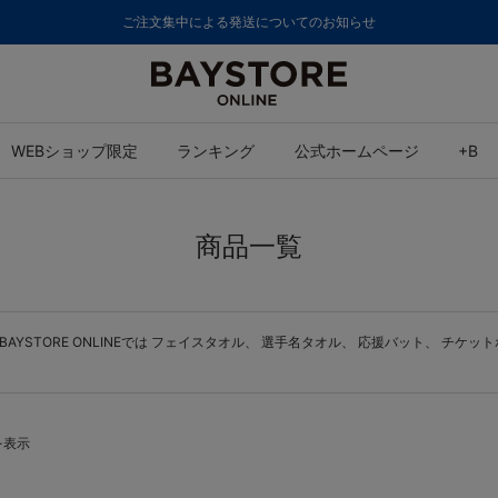
ご注文集中による発送についてのお知らせ
WEBショップ限定
ランキング
公式ホームページ
+B
商品一覧
STORE ONLINEでは
フェイスタオル
、
選手名タオル
、
応援バット
、
チケット
を表示