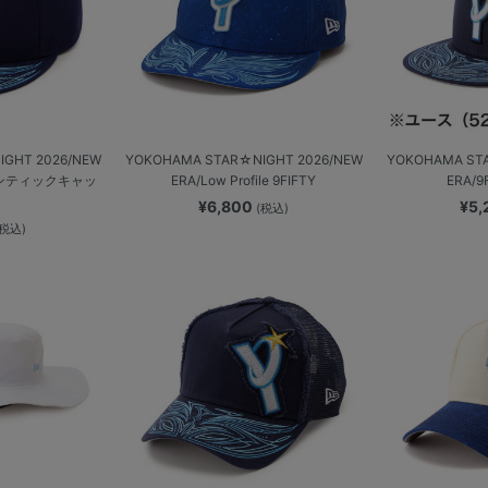
GHT 2026/NEW
YOKOHAMA STAR☆NIGHT 2026/NEW
YOKOHAMA ST
ーセンティックキャッ
ERA/Low Profile 9FIFTY
ERA/
¥6,800
¥5
(税込)
(税込)