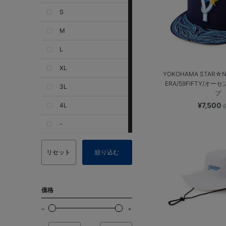
S
M
L
XL
YOKOHAMA STAR☆NI
ERA/59FIFTY/オ
3L
プ
¥7,500
4L
-
リセット
絞り込む
価格