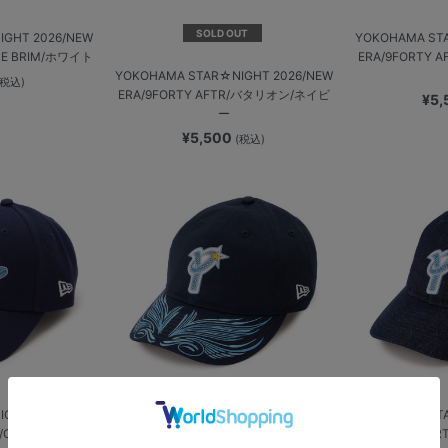
SOLD OUT
GHT 2026/NEW
YOKOHAMA ST
DE BRIM/ホワイト
ERA/9FORTY
YOKOHAMA STAR☆NIGHT 2026/NEW
(税込)
ERA/9FORTY AFTR/バタリオン/ネイビ
¥5
ー
¥5,500
(税込)
GHT 2026/NEW
YOKOHAMA STAR☆NIGHT 2026/NEW
YOKOHAMA ST
/CHEER
ERA/9THIRTY/RINSTN/ネイビー
ERA/9THI