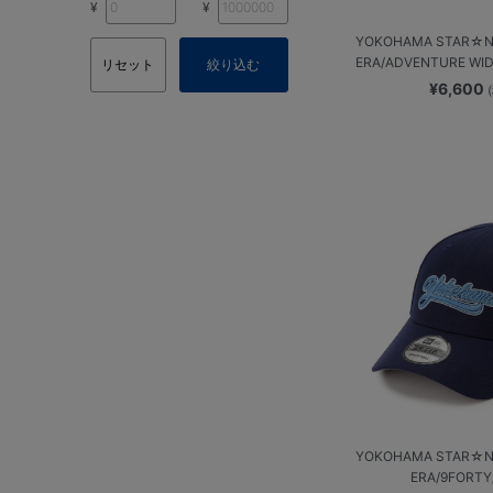
¥
¥
YOKOHAMA STAR☆NI
ERA/ADVENTURE WI
リセット
絞り込む
¥6,600
YOKOHAMA STAR☆NI
ERA/9FORTY