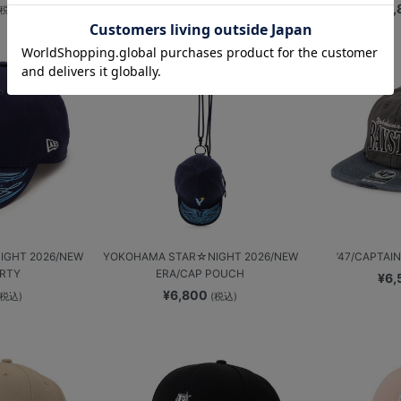
¥5,800
¥5
(税込)
(税込)
GHT 2026/NEW
YOKOHAMA STAR☆NIGHT 2026/NEW
’47/CAPT
IRTY
ERA/CAP POUCH
¥6
¥6,800
(税込)
(税込)