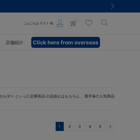
こんにちは
ゲスト
様
Click here from overseas
店舗紹介
ホルダー
といった定番商品 の品揃えはもちろん、 選手毎の人気商品
1
2
3
4
5
Next