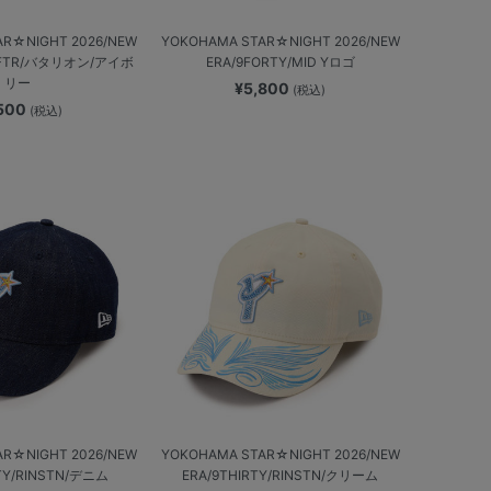
AR☆NIGHT 2026/NEW
YOKOHAMA STAR☆NIGHT 2026/NEW
 AFTR/バタリオン/アイボ
ERA/9FORTY/MID Yロゴ
リー
¥5,800
(税込)
,500
(税込)
AR☆NIGHT 2026/NEW
YOKOHAMA STAR☆NIGHT 2026/NEW
RTY/RINSTN/デニム
ERA/9THIRTY/RINSTN/クリーム