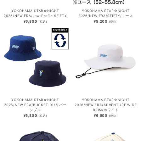
YOKOHAMA STAR☆NIGHT
YOKOHAMA STAR☆NIGHT
2026/NEW ERA/Low Profile 9FIFTY
2026/NEW ERA/9FIFTY/ユース
¥6,800
¥5,200
(税込)
(税込)
YOKOHAMA STAR☆NIGHT
YOKOHAMA STAR☆NIGHT
2026/NEW ERA/BUCKET-01/リバー
2026/NEW ERA/ADVENTURE WIDE
シブル
BRIM/ホワイト
¥6,800
¥6,600
(税込)
(税込)