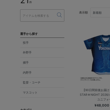
21
件
表示順
選手から探す
投手
外野手
捕手
内野手
監督・コーチ
【90日間前後お届け】
マスコット
STAR☆NIGHT 20
ユニフォ
¥48,00
カテゴリ