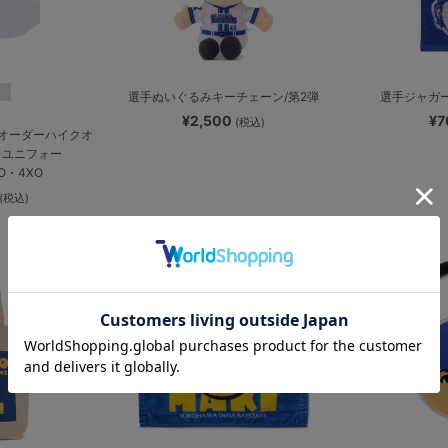
選手ぬいぐるみキーチェーン/第2弾
選手ジャガ
¥2,500
¥
(税込)
】オーダーハイクオ
カユニフォー
XO・4XO
(税込)