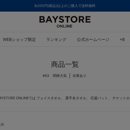
ご注文集中による発送についてのお知らせ
WEBショップ限定
ランキング
公式ホームページ
+B
商品一覧
#63 関根大気
在庫あり
TORE ONLINEでは
フェイスタオル
、
選手名タオル
、
応援バット
、
チケットホ
表示