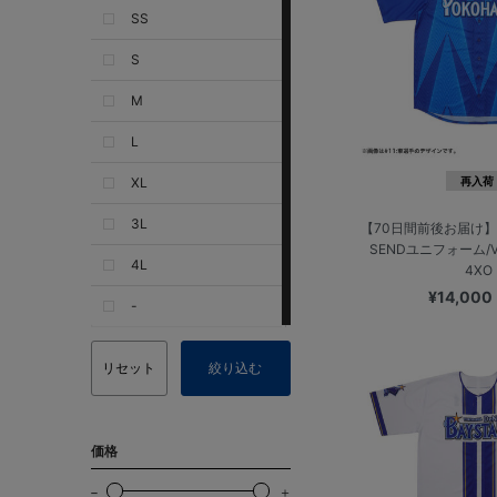
SS
S
M
L
XL
再入荷
3L
【70日間前後お届け】
SENDユニフォーム/VI
4L
4XO
¥14,000
-
リセット
絞り込む
価格