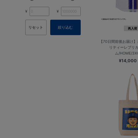
¥
¥
リセット
絞り込む
再入荷
【70日間前後お届け
リティーレプリ
ム/HOME/3
¥14,000