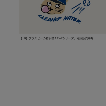
【+B】プラスビーの看板猫！CATシリーズ、好評販売中🐈