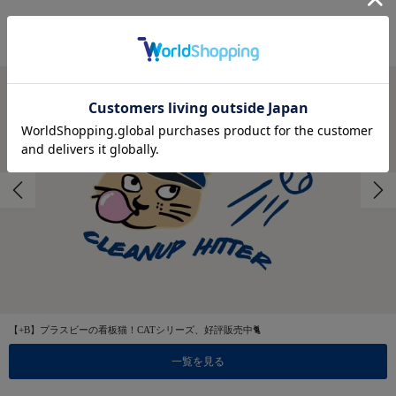
FEATURES
特集
【+B】プラスビーの看板猫！CATシリーズ、好評販売中🐈
一覧を見る