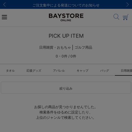
ご注文集中による発送についてのお知らせ
PICK UP ITEM
日用雑貨・おもちゃ
ゴルフ用品
0 - 0件 / 0件
タオル
応援グッズ
アパレル
キャップ
バッグ
日用雑
絞り込み
お探しの商品が見つかりませんでした。
検索条件をゆるめに設定したり、
上位のジャンルで検索してください。