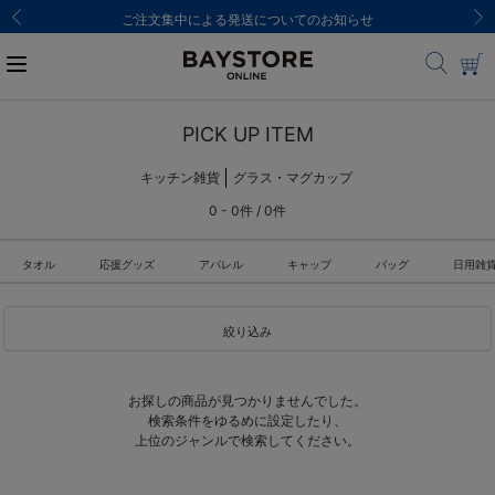
ご注文集中による発送についてのお知らせ
PICK UP ITEM
キッチン雑貨
グラス・マグカップ
0 - 0件 / 0件
タオル
応援グッズ
アパレル
キャップ
バッグ
日用雑
絞り込み
お探しの商品が見つかりませんでした。
検索条件をゆるめに設定したり、
上位のジャンルで検索してください。