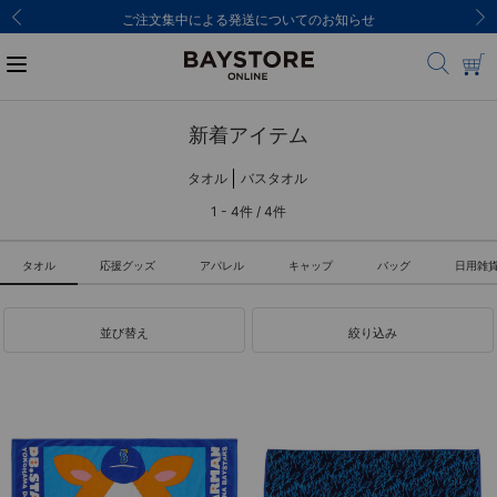
ご注文集中による発送についてのお知らせ
新着アイテム
タオル
バスタオル
1 - 4件 / 4件
タオル
応援グッズ
アパレル
キャップ
バッグ
日用雑
並び替え
絞り込み