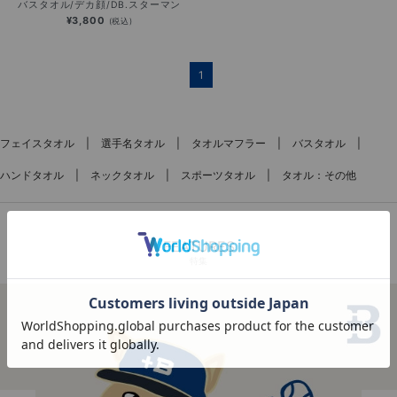
バスタオル/デカ顔/DB.スターマン
¥3,800
(税込)
1
フェイスタオル
選手名タオル
タオルマフラー
バスタオル
ハンドタオル
ネックタオル
スポーツタオル
タオル：その他
FEATURES
特集