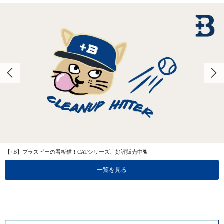
【+B】プラスビーの看板猫！CATシリーズ、好評販売中🐈
一覧を見る