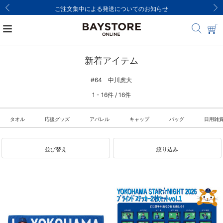
ご注文集中による発送についてのお知らせ
新着アイテム
#64 中川虎大
1 - 16件 / 16件
タオル
応援グッズ
アパレル
キャップ
バッグ
日用雑
並び替え
絞り込み