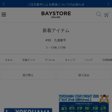
ご注文集中による発送についてのお知らせ
新着アイテム
#95 九鬼隆平
1 - 17件 / 17件
タオル
応援グッズ
アパレル
キャップ
バッグ
日用雑
並び替え
絞り込み