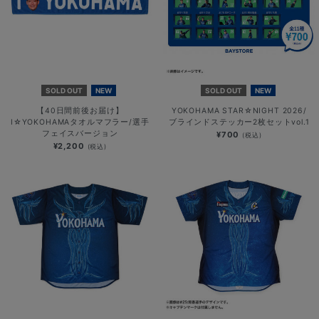
SOLD OUT
NEW
SOLD OUT
NEW
【40日間前後お届け】
YOKOHAMA STAR☆NIGHT 2026/
I☆YOKOHAMAタオルマフラー/選手
ブラインドステッカー2枚セットvol.1
フェイスバージョン
¥700
(税込)
¥2,200
(税込)