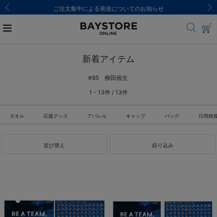
ご注文集中による発送についてのお知らせ
新着アイテム
#85 柳田殖生
1 - 13件 / 13件
タオル
応援グッズ
アパレル
キャップ
バッグ
日用雑
並び替え
絞り込み