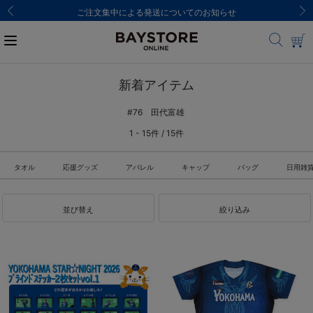
ご注文集中による発送についてのお知らせ
新着アイテム
#76 田代富雄
1 - 15件 / 15件
タオル
応援グッズ
アパレル
キャップ
バッグ
日用雑
並び替え
絞り込み