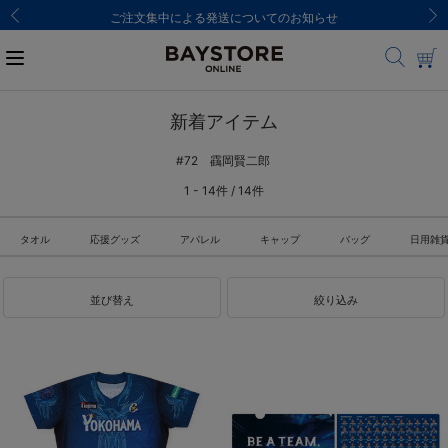
ご注文集中による発送についてのお知らせ
新着アイテム
#72 靍岡賢二郎
1 - 14件 / 14件
タオル
応援グッズ
アパレル
キャップ
バッグ
日用雑
並び替え
絞り込み