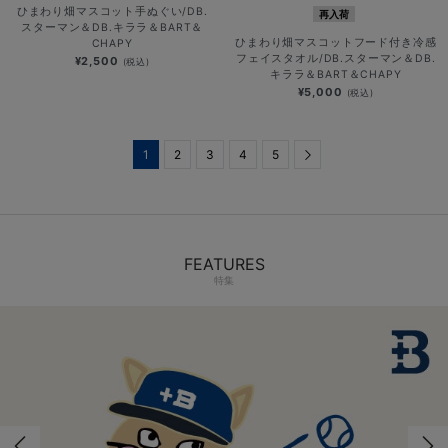
ひまわり畑マスコット手ぬぐい/DB.
再入荷
スターマン＆DB.キララ＆BART＆
ひまわり畑マスコットフード付き冷感
CHAPY
フェイスタオル/DB.スターマン＆DB.
¥2,500
(税込)
キララ＆BART＆CHAPY
¥5,000
(税込)
1
2
3
4
5
Next
FEATURES
特集