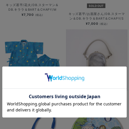
キッズ甚平/花火/DB.スターマン＆
SOLD OUT
DB.キララ＆BART＆CHAPY/M
キッズ甚平/お面屋さん/DB.スターマ
¥7,700
(税込)
ン＆DB.キララ＆BART＆CHAPY/S
¥7,000
(税込)
キッズ甚平/花火/BART＆CHAPY/S
ぬいぐるみポーチ/BART
¥7,000
¥3,200
(税込)
(税込)