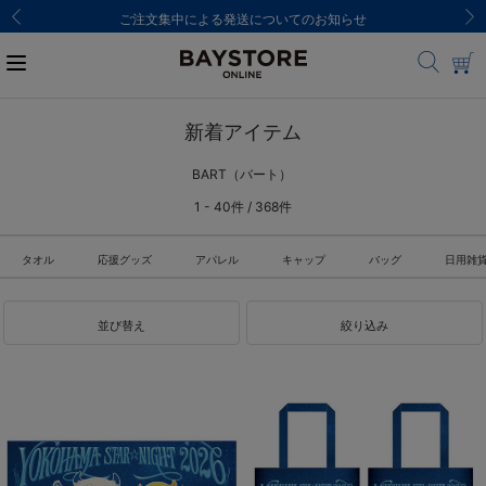
ご注文集中による発送についてのお知らせ
新着アイテム
BART（バート）
1 - 40件 / 368件
タオル
応援グッズ
アパレル
キャップ
バッグ
日用雑
並び替え
絞り込み