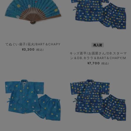
てぬぐい扇子/花火/BART＆CHAPY
再入荷
¥3,300
(税込)
キッズ甚平/お面屋さん/DB.スターマ
ン＆DB.キララ＆BART＆CHAPY/M
¥7,700
(税込)