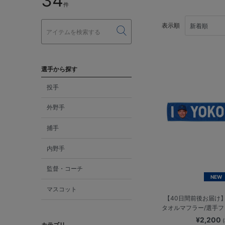
34
件
表示順
選手から探す
投手
外野手
捕手
内野手
監督・コーチ
NEW
マスコット
【40日間前後お届け】I
タオルマフラー/選手
¥2,200
カテゴリ