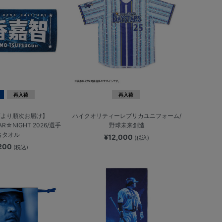
再入荷
再入荷
頃より順次お届け】
ハイクオリティーレプリカユニフォーム/
AR☆NIGHT 2026/選手
野球未来創造
名タオル
¥12,000
(税込)
,200
(税込)