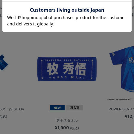
ル/ステッカー
2026/メンバークリアファイル
2026
¥500
¥
税込)
(税込)
NEW
再入荷
ー/VISITOR
POWER SEND
¥12
(税込)
選手名タオル
¥1,900
(税込)