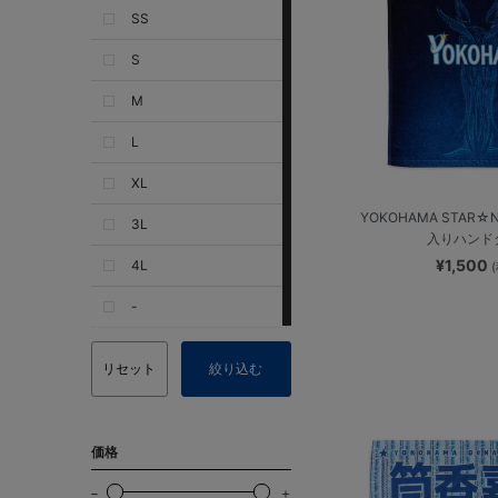
SS
S
M
L
XL
YOKOHAMA STAR☆N
3L
入りハンド
¥1,500
4L
-
リセット
絞り込む
価格