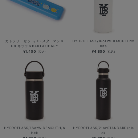
カトラリーセット/DB.スターマン＆
HYDROFLASK/16ozWIDEMOUTH/w
DB.キララ＆BART＆CHAPY
hite
¥1,400
¥4,800
(税込)
(税込)
HYDROFLASK/16ozWIDEMOUTH/b
HYDROFLASK/21ozSTANDARD/bla
lack
ck