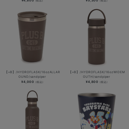
¥4,800
¥5,300
(税込)
(税込)
【+B】/HYDROFLASK/16ozALLAR
【+B】/HYDROFLASK/16ozWIDEM
OUND/sandpiper
OUTH/sandpiper
¥4,000
¥4,800
(税込)
(税込)