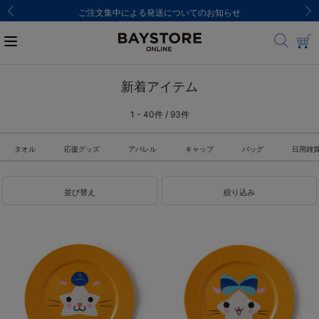
ご注文集中による発送についてのお知らせ
新着アイテム
1 - 40件 / 93件
タオル
応援グッズ
アパレル
キャップ
バッグ
日用雑
並び替え
絞り込み