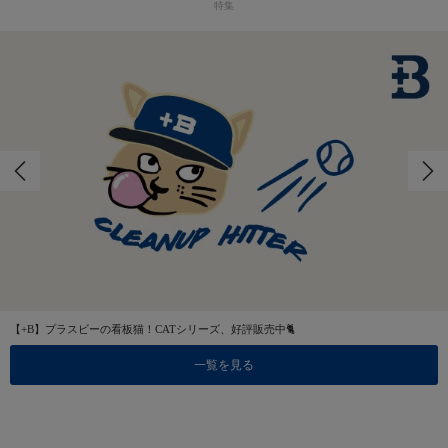
特集
【+B】プラスビーの看板猫！CATシリーズ、好評販売中🐈
一覧を見る