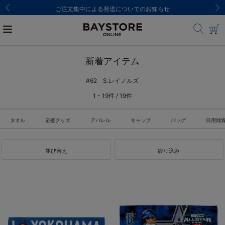
ご注文集中による発送についてのお知らせ
新着アイテム
#62 S.レイノルズ
1 - 19件 / 19件
タオル
応援グッズ
アパレル
キャップ
バッグ
日用雑
並び替え
絞り込み