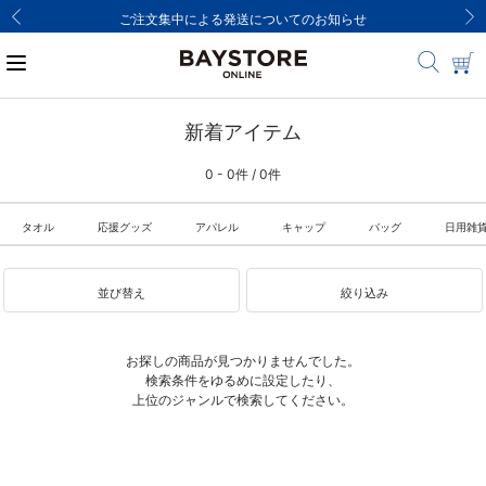
ご注文集中による発送についてのお知らせ
新着アイテム
0 - 0件 / 0件
タオル
応援グッズ
アパレル
キャップ
バッグ
日用雑
並び替え
絞り込み
お探しの商品が見つかりませんでした。
検索条件をゆるめに設定したり、
上位のジャンルで検索してください。