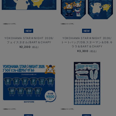
NEW
NEW
YOKOHAMA STAR☆NIGHT 2026/
YOKOHAMA STAR☆NIGHT 2026/
フェイスタオル/BART＆CHAPY
トートバッグ/DB.スターマン＆DB.キ
ララ＆BART＆CHAPY
¥2,200
(税込)
¥3,300
(税込)