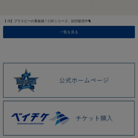
【+B】プラスビーの看板猫！CATシリーズ、好評販売中🐈
一覧を見る