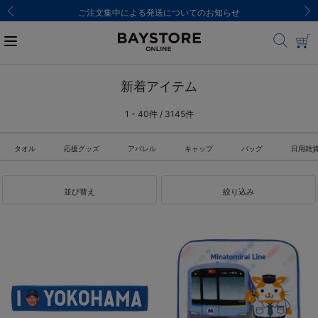
ご注文集中による発送についてのお知らせ
新着アイテム
1 - 40件 / 3145件
タオル
応援グッズ
アパレル
キャップ
バッグ
日用雑
並び替え
絞り込み