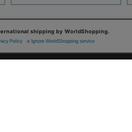
ご利用ガイド
ABOUT US
ご利用ガイド
会社概要
お問い合わせ
特定商取引法に基づく表記
お支払い方法について
ご利用規約
配送・送料について
個人情報保護方針
返品・交換について
法人のお客様へ
global shipping