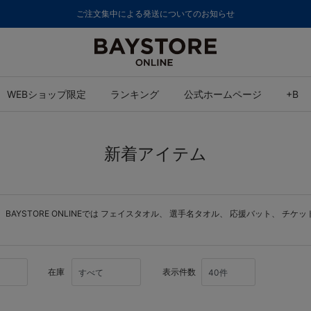
ご注文集中による発送についてのお知らせ
WEBショップ限定
ランキング
公式ホームページ
+B
新着アイテム
YSTORE ONLINEでは
フェイスタオル
、
選手名タオル
、
応援バット
、
チケッ
在庫
表示件数