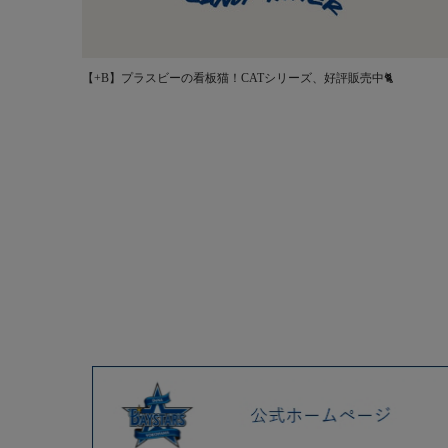
【+B】プラスビーの看板猫！CATシリーズ、好評販売中🐈