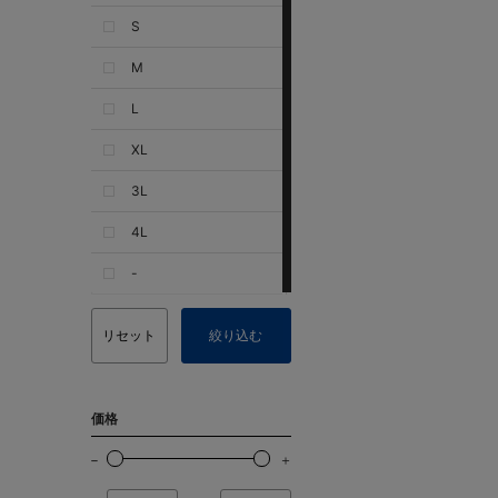
S
M
L
XL
3L
4L
-
リセット
絞り込む
価格