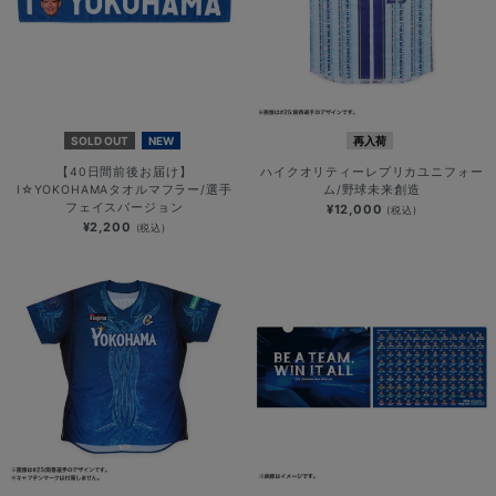
SOLD OUT
NEW
再入荷
【40日間前後お届け】
ハイクオリティーレプリカユニフォー
I☆YOKOHAMAタオルマフラー/選手
ム/野球未来創造
フェイスバージョン
¥12,000
(税込)
¥2,200
(税込)