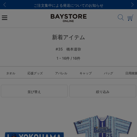
ご注文集中による発送についてのお知らせ
新着アイテム
#35 橋本達弥
1 - 16件 / 16件
タオル
応援グッズ
アパレル
キャップ
バッグ
日用雑
並び替え
絞り込み