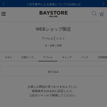
ご注文集中による発送についてのお知らせ
WEBショップ限定
アパレル
シャツ
0 - 0件 / 0件
タオル
応援グッズ
アパレル
キャップ
バッグ
日用雑
絞り込み
お探しの商品が見つかりませんでした。
検索条件をゆるめに設定したり、
上位のジャンルで検索してください。