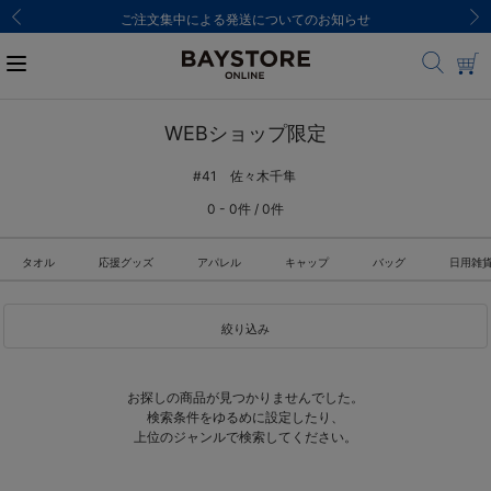
ご注文集中による発送についてのお知らせ
WEBショップ限定
#41 佐々木千隼
0 - 0件 / 0件
タオル
応援グッズ
アパレル
キャップ
バッグ
日用雑
絞り込み
お探しの商品が見つかりませんでした。
検索条件をゆるめに設定したり、
上位のジャンルで検索してください。