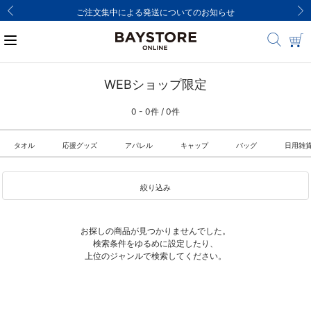
ご注文集中による発送についてのお知らせ
WEBショップ限定
0 - 0件 / 0件
タオル
応援グッズ
アパレル
キャップ
バッグ
日用雑
絞り込み
お探しの商品が見つかりませんでした。
検索条件をゆるめに設定したり、
上位のジャンルで検索してください。