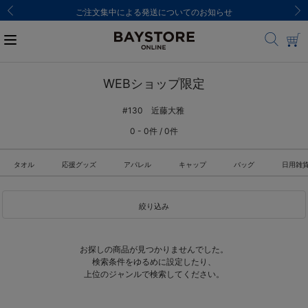
ご注文集中による発送についてのお知らせ
WEBショップ限定
#130 近藤大雅
0 - 0件 / 0件
タオル
応援グッズ
アパレル
キャップ
バッグ
日用雑
絞り込み
お探しの商品が見つかりませんでした。
検索条件をゆるめに設定したり、
上位のジャンルで検索してください。