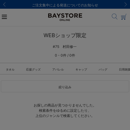
ご注文集中による発送についてのお知らせ
WEBショップ限定
#75 村田修一
0 - 0件 / 0件
タオル
応援グッズ
アパレル
キャップ
バッグ
日用雑
絞り込み
お探しの商品が見つかりませんでした。
検索条件をゆるめに設定したり、
上位のジャンルで検索してください。