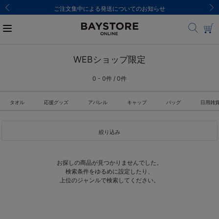
ご注文集中による発送についてのお知らせ
WEBショップ限定
0 - 0件 / 0件
タオル
応援グッズ
アパレル
キャップ
バッグ
日用雑
絞り込み
お探しの商品が見つかりませんでした。
検索条件をゆるめに設定したり、
上位のジャンルで検索してください。