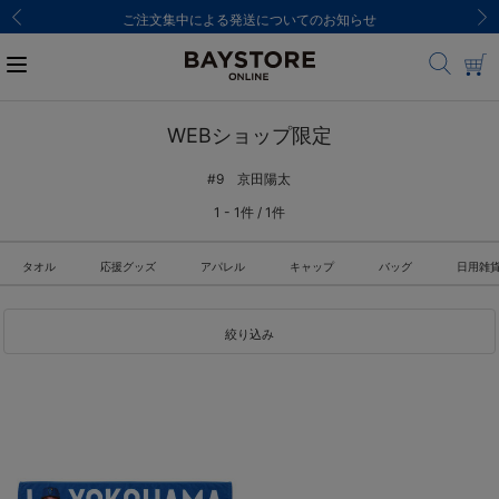
ご注文集中による発送についてのお知らせ
WEBショップ限定
#9 京田陽太
1 - 1件 / 1件
タオル
応援グッズ
アパレル
キャップ
バッグ
日用雑
絞り込み