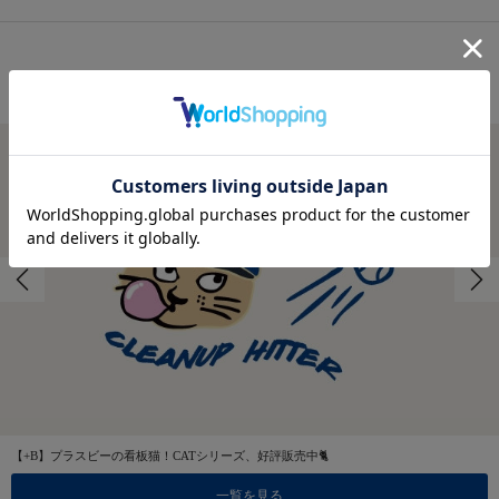
FEATURES
特集
【+B】プラスビーの看板猫！CATシリーズ、好評販売中🐈
一覧を見る