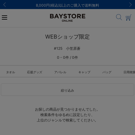
8,000円(税込)以上のご購入で送料無料
WEBショップ限定
#125 小笠原蒼
0 - 0件 / 0件
タオル
応援グッズ
アパレル
キャップ
バッグ
日用雑
絞り込み
お探しの商品が見つかりませんでした。
検索条件をゆるめに設定したり、
上位のジャンルで検索してください。